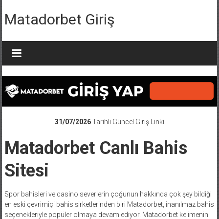
İçeriğe
geç
Matadorbet Giriş
31/07/2026
Tarihli Güncel Giriş Linki
Matadorbet Canlı Bahis
Sitesi
Spor bahisleri ve casino severlerin çoğunun hakkında çok şey bildiği
en eski çevrimiçi bahis şirketlerinden biri Matadorbet, inanılmaz bahis
seçenekleriyle popüler olmaya devam ediyor. Matadorbet kelimenin