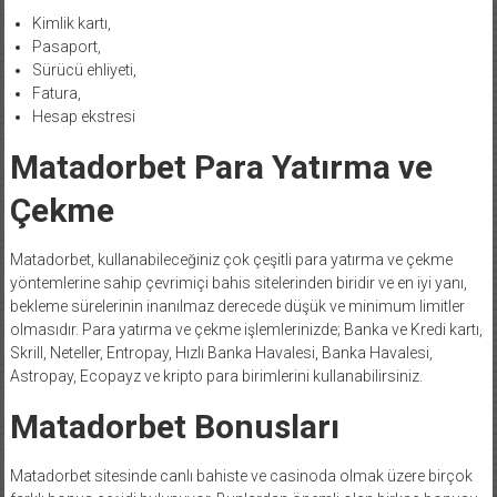
Kimlik kartı,
Pasaport,
Sürücü ehliyeti,
Fatura,
Hesap ekstresi
Matadorbet Para Yatırma ve
Çekme
Matadorbet, kullanabileceğiniz çok çeşitli para yatırma ve çekme
yöntemlerine sahip çevrimiçi bahis sitelerinden biridir ve en iyi yanı,
bekleme sürelerinin inanılmaz derecede düşük ve minimum limitler
olmasıdır. Para yatırma ve çekme işlemlerinizde; Banka ve Kredi kartı,
Skrill, Neteller, Entropay, Hızlı Banka Havalesi, Banka Havalesi,
Astropay, Ecopayz ve kripto para birimlerini kullanabilirsiniz.
Matadorbet Bonusları
Matadorbet sitesinde canlı bahiste ve casinoda olmak üzere birçok