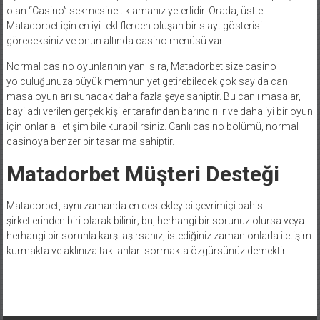
olan “Casino” sekmesine tıklamanız yeterlidir. Orada, üstte
Matadorbet için en iyi tekliflerden oluşan bir slayt gösterisi
göreceksiniz ve onun altında casino menüsü var.
Normal casino oyunlarının yanı sıra, Matadorbet size casino
yolculuğunuza büyük memnuniyet getirebilecek çok sayıda canlı
masa oyunları sunacak daha fazla şeye sahiptir. Bu canlı masalar,
bayi adı verilen gerçek kişiler tarafından barındırılır ve daha iyi bir oyun
için onlarla iletişim bile kurabilirsiniz. Canlı casino bölümü, normal
casinoya benzer bir tasarıma sahiptir.
Matadorbet Müşteri Desteği
Matadorbet, aynı zamanda en destekleyici çevrimiçi bahis
şirketlerinden biri olarak bilinir; bu, herhangi bir sorunuz olursa veya
herhangi bir sorunla karşılaşırsanız, istediğiniz zaman onlarla iletişim
kurmakta ve aklınıza takılanları sormakta özgürsünüz demektir