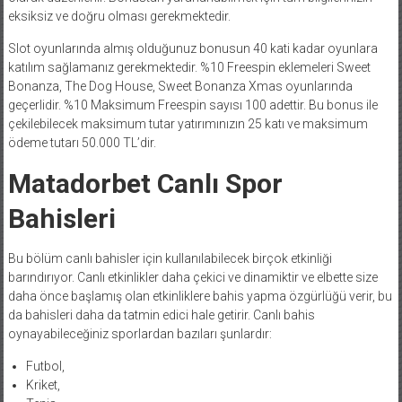
eksiksiz ve doğru olması gerekmektedir.
Slot oyunlarında almış olduğunuz bonusun 40 kati kadar oyunlara
katılım sağlamanız gerekmektedir. %10 Freespin eklemeleri Sweet
Bonanza, The Dog House, Sweet Bonanza Xmas oyunlarında
geçerlidir. %10 Maksimum Freespin sayısı 100 adettir. Bu bonus ile
çekilebilecek maksimum tutar yatırımınızın 25 katı ve maksimum
ödeme tutarı 50.000 TL’dir.
Matadorbet Canlı Spor
Bahisleri
Bu bölüm canlı bahisler için kullanılabilecek birçok etkinliği
barındırıyor. Canlı etkinlikler daha çekici ve dinamiktir ve elbette size
daha önce başlamış olan etkinliklere bahis yapma özgürlüğü verir, bu
da bahisleri daha da tatmin edici hale getirir. Canlı bahis
oynayabileceğiniz sporlardan bazıları şunlardır:
Futbol,
Kriket,